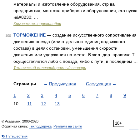
материалы и изготовление оборудования, стр ва
предприятия, монтажа приборов и оборудования, его пуска
и&#8230; …
Химическая энциклопедия
ТОРМОЖЕНИЕ
— создание искусственного сопротивления
100
движению поезда (или отдельных единиц подвижного
состава) в целях остановки, уменьшения скорости
движения или удержания на месте. В жел. дор. практике Т.
осуществляется либо с поезда, либо с пути; в последнем …
Технический железнодорожный словарь
Страницы
←
Предыдущая
Следующая
→
1
2
3
4
5
6
7
8
9
10
11
12
13
© Академик, 2000-2026
18+
Обратная связь:
Техподдержка
,
Реклама на сайте
👣 Путешествия