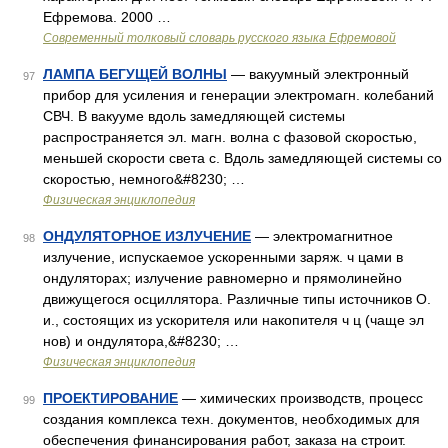
Ефремова. 2000 …
Современный толковый словарь русского языка Ефремовой
ЛАМПА БЕГУЩЕЙ ВОЛНЫ
— вакуумный электронный
97
прибор для усиления и генерации электромагн. колебаний
СВЧ. В вакууме вдоль замедляющей системы
распространяется эл. магн. волна с фазовой скоростью,
меньшей скорости света с. Вдоль замедляющей системы со
скоростью, немного&#8230; …
Физическая энциклопедия
ОНДУЛЯТОРНОЕ ИЗЛУЧЕНИЕ
— электромагнитное
98
излучение, испускаемое ускоренными заряж. ч цами в
ондуляторах; излучение равномерно и прямолинейно
движущегося осциллятора. Различные типы источников О.
и., состоящих из ускорителя или накопителя ч ц (чаще эл
нов) и ондулятора,&#8230; …
Физическая энциклопедия
ПРОЕКТИРОВАНИЕ
— химических производств, процесс
99
создания комплекса техн. документов, необходимых для
обеспечения финансирования работ, заказа на строит.