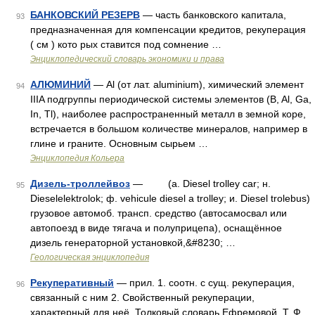
БАНКОВСКИЙ РЕЗЕРВ
— часть банковского капитала,
93
предназначенная для компенсации кредитов, рекуперация
( см ) кото рых ставится под сомнение …
Энциклопедический словарь экономики и права
АЛЮМИНИЙ
— Al (от лат. aluminium), химический элемент
94
IIIA подгруппы периодической системы элементов (B, Al, Ga,
In, Tl), наиболее распространенный металл в земной коре,
встречается в большом количестве минералов, например в
глине и граните. Основным сырьем …
Энциклопедия Кольера
Дизель-троллейвоз
— (a. Diesel trolley car; н.
95
Dieselelektrolok; ф. vehicule diesel а trolley; и. Diesel trolebus)
грузовое автомоб. трансп. средство (автосамосвал или
автопоезд в виде тягача и полуприцепа), оснащённое
дизель генераторной установкой,&#8230; …
Геологическая энциклопедия
Рекуперативный
— прил. 1. соотн. с сущ. рекуперация,
96
связанный с ним 2. Свойственный рекуперации,
характерный для неё. Толковый словарь Ефремовой. Т. Ф.